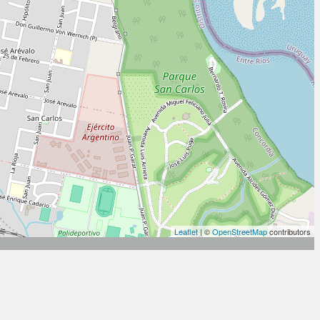
Leaflet
| ©
OpenStreetMap
contributors