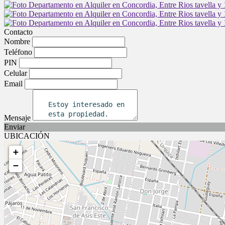
Contacto
Nombre
Teléfono
PIN
Celular
Email
Mensaje
Enviar
UBICACIÓN
+
−