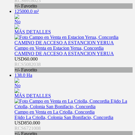
RCS6918023
+/- Favorito
125000.0 m²
No
MÁS DETALLES
Campo en Venta en Estacion Yerua, Concordia
CAMINO DE ACCESO A ESTANCION YERUA
USD60.000
RCS5082038
+/- Favorito
138.0 Ha
No
MÁS DETALLES
Campo en Venta en La Criolla, Concordia
Ejido La Criolla, Colonia San Bonifacio, Concordia
USD850.000
RCS6721008
+/- Favorito