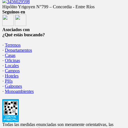
3456029598
Hipólito Yrigoyen N°799 – Concordia - Entre Ríos
Seguinos en
Asociados con
¿Qué estás buscando?
·
Terrenos
·
Departamentos
·
Casas
·
Oficinas
·
Locales
·
Campos
·
Hoteles
·
PHs
·
Galpones
·
Monoambientes
Todas las medidas enunciadas son meramente orientativas, las