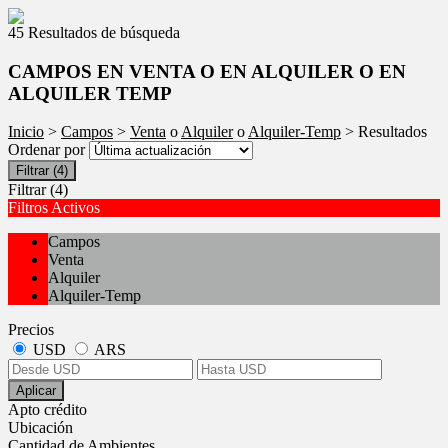
45 Resultados de búsqueda
CAMPOS EN VENTA O EN ALQUILER O EN
ALQUILER TEMP
Inicio
>
Campos
>
Venta
o
Alquiler
o
Alquiler-Temp
> Resultados
Ordenar por
Filtrar
(4)
Filtrar
(4)
Filtros Activos
Campos
Venta
Alquiler
Alquiler-Temp
Precios
USD
ARS
Aplicar
Apto crédito
Ubicación
Cantidad de Ambientes