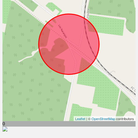
Leaflet
| ©
OpenStreetMap
contributors
0