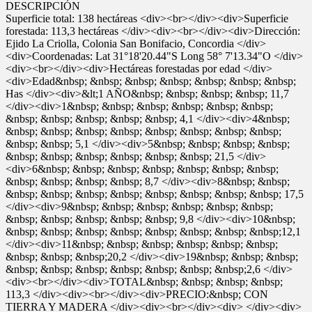
DESCRIPCIÓN
Superficie total: 138 hectáreas <div><br></div><div>Superficie
forestada: 113,3 hectáreas </div><div><br></div><div>Dirección:
Ejido La Criolla, Colonia San Bonifacio, Concordia </div>
<div>Coordenadas: Lat 31°18'20.44"S Long 58° 7'13.34"O </div>
<div><br></div><div>Hectáreas forestadas por edad </div>
<div>Edad&nbsp; &nbsp; &nbsp; &nbsp; &nbsp; &nbsp; &nbsp;
Has </div><div>&lt;1 AÑO&nbsp; &nbsp; &nbsp; &nbsp; 11,7
</div><div>1&nbsp; &nbsp; &nbsp; &nbsp; &nbsp; &nbsp;
&nbsp; &nbsp; &nbsp; &nbsp; &nbsp; 4,1 </div><div>4&nbsp;
&nbsp; &nbsp; &nbsp; &nbsp; &nbsp; &nbsp; &nbsp; &nbsp;
&nbsp; &nbsp; 5,1 </div><div>5&nbsp; &nbsp; &nbsp; &nbsp;
&nbsp; &nbsp; &nbsp; &nbsp; &nbsp; &nbsp; 21,5 </div>
<div>6&nbsp; &nbsp; &nbsp; &nbsp; &nbsp; &nbsp; &nbsp;
&nbsp; &nbsp; &nbsp; &nbsp; 8,7 </div><div>8&nbsp; &nbsp;
&nbsp; &nbsp; &nbsp; &nbsp; &nbsp; &nbsp; &nbsp; &nbsp; 17,5
</div><div>9&nbsp; &nbsp; &nbsp; &nbsp; &nbsp; &nbsp;
&nbsp; &nbsp; &nbsp; &nbsp; &nbsp; 9,8 </div><div>10&nbsp;
&nbsp; &nbsp; &nbsp; &nbsp; &nbsp; &nbsp; &nbsp; &nbsp;12,1
</div><div>11&nbsp; &nbsp; &nbsp; &nbsp; &nbsp; &nbsp;
&nbsp; &nbsp; &nbsp;20,2 </div><div>19&nbsp; &nbsp; &nbsp;
&nbsp; &nbsp; &nbsp; &nbsp; &nbsp; &nbsp; &nbsp;2,6 </div>
<div><br></div><div>TOTAL&nbsp; &nbsp; &nbsp; &nbsp;
113,3 </div><div><br></div><div>PRECIO:&nbsp; CON
TIERRA Y MADERA </div><div><br></div><div> </div><div>