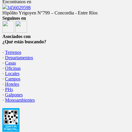
Encontranos en
3456029598
Hipólito Yrigoyen N°799 – Concordia - Entre Ríos
Seguinos en
Asociados con
¿Qué estás buscando?
·
Terrenos
·
Departamentos
·
Casas
·
Oficinas
·
Locales
·
Campos
·
Hoteles
·
PHs
·
Galpones
·
Monoambientes