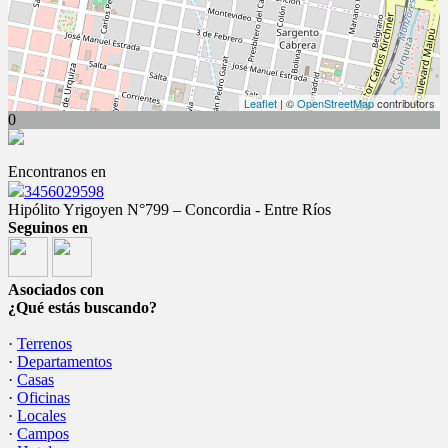
Leaflet
| ©
OpenStreetMap
contributors
0
Encontranos en
3456029598
Hipólito Yrigoyen N°799 – Concordia - Entre Ríos
Seguinos en
Asociados con
¿Qué estás buscando?
·
Terrenos
·
Departamentos
·
Casas
·
Oficinas
·
Locales
·
Campos