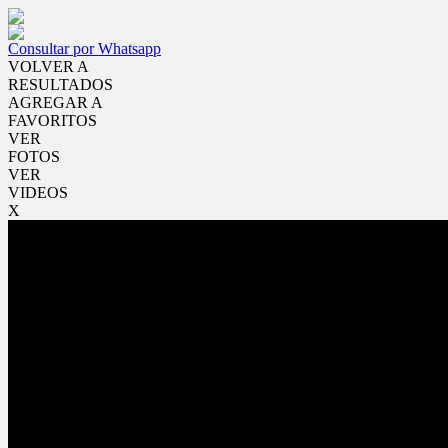
Consultar por Whatsapp
VOLVER A
RESULTADOS
AGREGAR A
FAVORITOS
VER
FOTOS
VER
VIDEOS
X