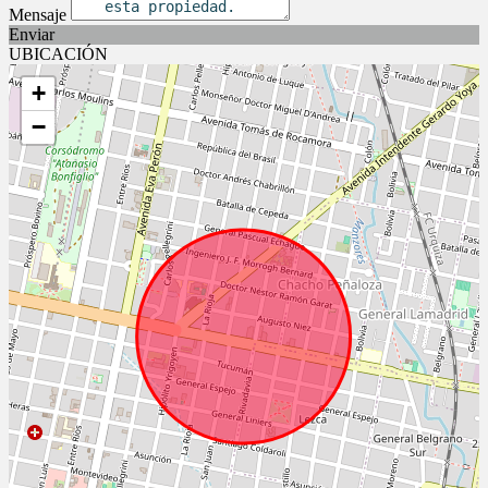
Mensaje
Enviar
UBICACIÓN
+
−