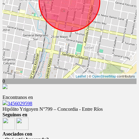
Leaflet
| ©
OpenStreetMap
contributors
0
Encontranos en
3456029598
Hipólito Yrigoyen N°799 – Concordia - Entre Ríos
Seguinos en
Asociados con