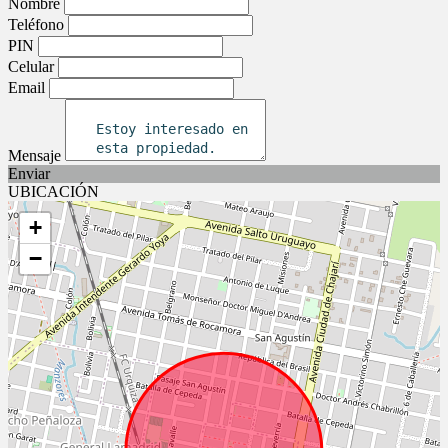
Nombre
Teléfono
PIN
Celular
Email
Mensaje
Enviar
UBICACIÓN
+
−