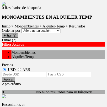
0 Resultados de búsqueda
MONOAMBIENTES EN ALQUILER TEMP
Inicio
>
Monoambientes
>
Alquiler-Temp
> Resultados
Ordenar por
Filtrar
(2)
Filtrar
(2)
Filtros Activos
Monoambientes
Alquiler-Temp
Precios
USD
ARS
Aplicar
Apto crédito
0
No hubo resultados para su búsqueda
Encontranos en