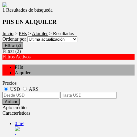
1 Resultados de búsqueda
PHS EN ALQUILER
Inicio
>
PHs
>
Alquiler
> Resultados
Ordenar por
Filtrar
(2)
Filtrar
(2)
Filtros Activos
PHs
Alquiler
Precios
USD
ARS
Aplicar
Apto crédito
Características
0 m²
-