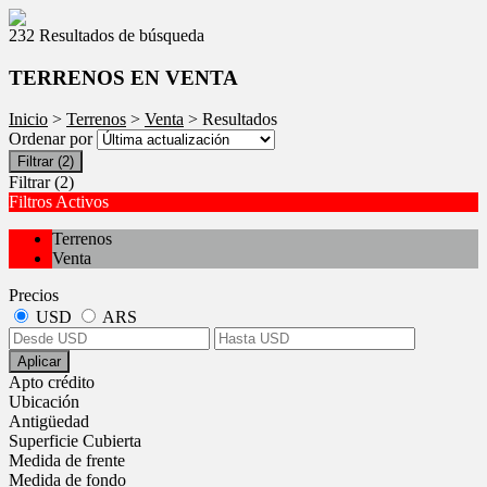
232 Resultados de búsqueda
TERRENOS EN VENTA
Inicio
>
Terrenos
>
Venta
> Resultados
Ordenar por
Filtrar
(2)
Filtrar
(2)
Filtros Activos
Terrenos
Venta
Precios
USD
ARS
Aplicar
Apto crédito
Ubicación
Antigüedad
Superficie Cubierta
Medida de frente
Medida de fondo