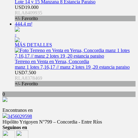
Lote 14 y 15 Manzana 8 Estancia Paraíso
USD19.000
RLA8409935
+/- Favorito
444.4 m²
-
MÁS DETALLES
Terreno en Venta en Yerua, Concordia
manz 1 lotes 7,16,17 // manz 2 lotes 19 ,20 estancia paraiso
USD7.500
RLA8378469
+/- Favorito
0
Encontranos en
3456029598
Hipólito Yrigoyen N°799 – Concordia - Entre Ríos
Seguinos en